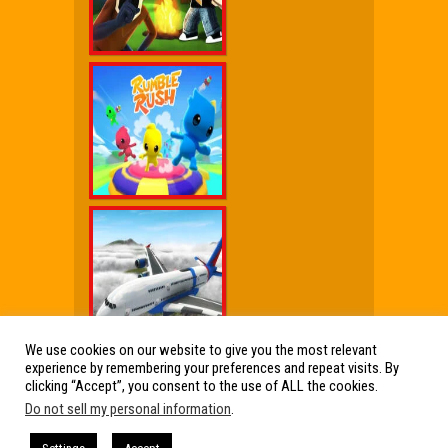
We use cookies on our website to give you the most relevant
experience by remembering your preferences and repeat visits. By
Wx Cheat Games
|
Click Jogos Pro
|
Humor wx
clicking “Accept”, you consent to the use of ALL the cookies.
Do not sell my personal information
.
Friv Online Jogos Grátis
Friv Online Jogos Grátis : Os melhores Jogos