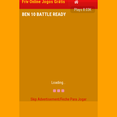
Friv Online Jogos Grátis
Plays 8.03K
BEN 10 BATTLE READY
Loading...
Skip Advertisement/Feche Para Jogar