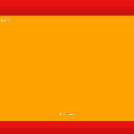
l Paint
Advertisement