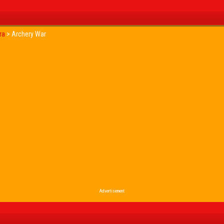
ra
>
Archery War
Advertisement