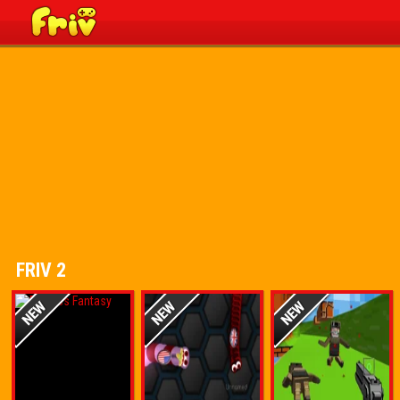
FRIV 2